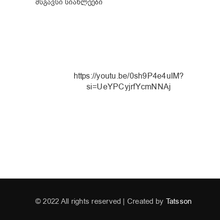
მსგავსი სიახლეები
https://youtu.be/0sh9P4e4uIM?
si=UeYPCyjrfYcmNNAj
EVA
© 2022 All rights reserved | Created by
Tatsson