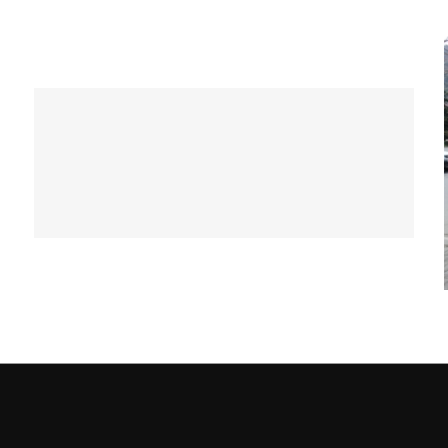
გუნდი