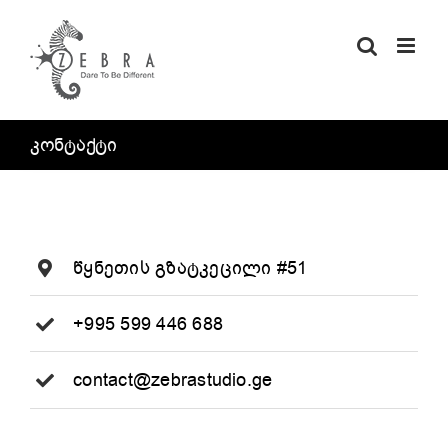
Skip
to
content
კონტაქტი
წყნეთის გზატკეცილი #51
+995 599 446 688
contact@zebrastudio.ge