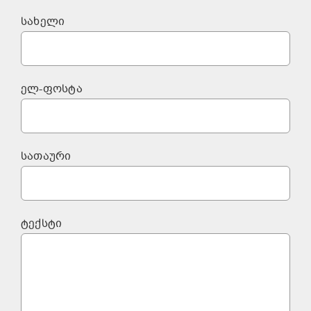
სახელი
ელ-ფოსტა
სათაური
ტექსტი