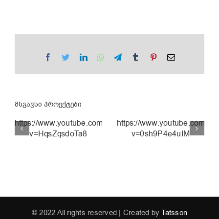
Facebook
Twitter
LinkedIn
WhatsApp
Telegram
Tumblr
Pinterest
Email
მსგავსი პროექტები
https://www.youtube.com/watch?
https://www.youtube.com/wa
v=HqsZqsdoTa8
v=0sh9P4e4uIM
ნახევარი
ლიმონი |
EVA
lotto.ge
© 2022 All rights reserved | Created by
Tatsson