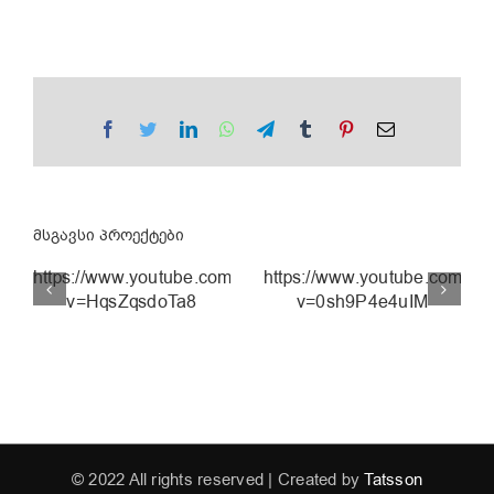
Facebook
Twitter
LinkedIn
WhatsApp
Telegram
Tumblr
Pinterest
Email
მსგავსი პროექტები
https://www.youtube.com/watch?
https://www.youtube.com/wa
v=HqsZqsdoTa8
v=0sh9P4e4uIM
ნახევარი
ლიმონი |
EVA
lotto.ge
© 2022 All rights reserved | Created by
Tatsson