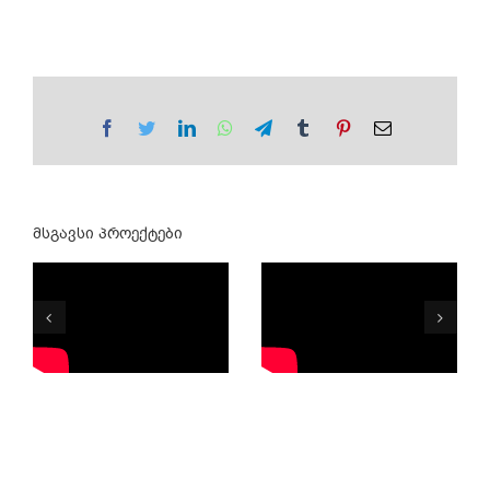
Facebook
Twitter
LinkedIn
WhatsApp
Telegram
Tumblr
Pinterest
Email
მსგავსი პროექტები
ლურჯი
ფრინველი
სახელმწიფო
ქეთი
ანსამბლი
ორჯონიკიძე
რუსთავი