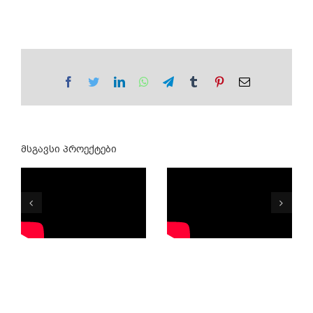
Facebook
Twitter
LinkedIn
WhatsApp
Telegram
Tumblr
Pinterest
Email
მსგავსი პროექტები
მუსიკალური
სახელმწიფო
ფილმი-
ანსამბლი
ლურჯი
რუსთავი