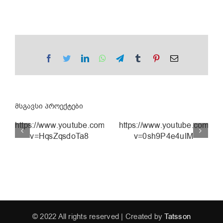
Facebook
Twitter
LinkedIn
WhatsApp
Telegram
Tumblr
Pinterest
Email
მსგავსი პროექტები
https://www.youtube.com/watch?
https://www.youtube.com/wa
v=HqsZqsdoTa8
v=0sh9P4e4uIM
ნახევარი
ლიმონი |
EVA
lotto.ge
© 2022 All rights reserved | Created by
Tatsson