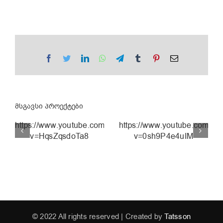
Facebook
Twitter
LinkedIn
WhatsApp
Telegram
Tumblr
Pinterest
Email
მსგავსი პროექტები
https://www.youtube.com/watch?
https://www.youtube.com/wa
v=HqsZqsdoTa8
v=0sh9P4e4uIM
ნახევარი
ლიმონი |
EVA
lotto.ge
© 2022 All rights reserved | Created by
Tatsson