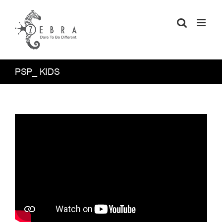
Skip
to
content
PSP_ KIDS